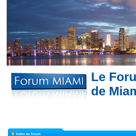
Le For
de Mia
Bon plans à Mi
appartement à Miami --- Partagez votre expé
Index du forum