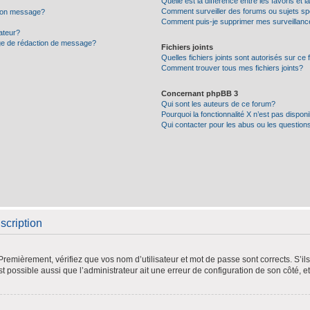
Quelle est la différence entre les favoris et l
Comment surveiller des forums ou sujets sp
 mon message?
Comment puis-je supprimer mes surveillanc
ateur?
age de rédaction de message?
Fichiers joints
Quelles fichiers joints sont autorisés sur ce
Comment trouver tous mes fichiers joints?
Concernant phpBB 3
Qui sont les auteurs de ce forum?
Pourquoi la fonctionnalité X n’est pas dispon
Qui contacter pour les abus ou les question
scription
remièrement, vérifiez que vos nom d’utilisateur et mot de passe sont corrects. S’ils 
st possible aussi que l’administrateur ait une erreur de configuration de son côté, et 