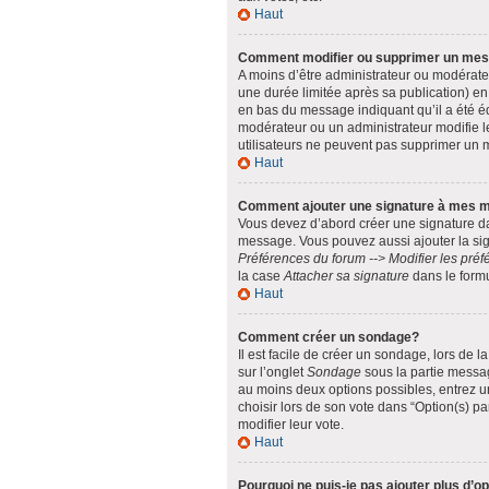
Haut
Comment modifier ou supprimer un me
A moins d’être administrateur ou modérat
une durée limitée après sa publication) en
en bas du message indiquant qu’il a été édi
modérateur ou un administrateur modifie le
utilisateurs ne peuvent pas supprimer un
Haut
Comment ajouter une signature à mes 
Vous devez d’abord créer une signature da
message. Vous pouvez aussi ajouter la sig
Préférences du forum --> Modifier les pr
la case
Attacher sa signature
dans le form
Haut
Comment créer un sondage?
Il est facile de créer un sondage, lors de 
sur l’onglet
Sondage
sous la partie messag
au moins deux options possibles, entrez u
choisir lors de son vote dans “Option(s) par
modifier leur vote.
Haut
Pourquoi ne puis-je pas ajouter plus d’