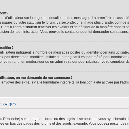
 nom?
om d’utilisateur sur la page de consultation des messages. La première est associé
essages ou votre statut sur le forum. La seconde, une image plus grande, connue 
 C’est à l’administrateur d’activer les avatars et de décider de la manière dont ils 
décision de l’administrateur. Vous pouvez le contacter pour lui demander ses raisons.
odifier?
tilisateur indiquent le nombre de messages postés ou identifient certains utilisate
 pas directement modifier l’intitulé d’un rang car il est paramétré par l’administr
r votre rang, un modérateur ou un administrateur peut rabaisser votre compteur 
tilisateur, on me demande de me connecter?
s’envoyer des e-mails via le formulaire intégré (si la fonction a été activée par l’a
messages
 Répondre) sur la page du forum ou des sujets. Il se peut que vous ayez besoin d’
ichée en bas des pages des forums et des sujets, exemple: Vous
pouvez
poster des 