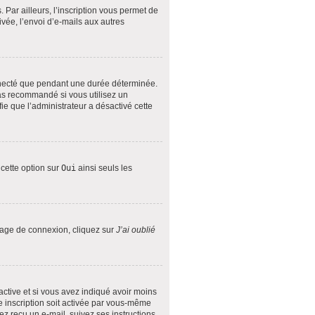
Par ailleurs, l’inscription vous permet de
vée, l’envoi d’e-mails aux autres
nnecté que pendant une durée déterminée.
pas recommandé si vous utilisez un
fie que l’administrateur a désactivé cette
 cette option sur
Oui
ainsi seuls les
 page de connexion, cliquez sur
J’ai oublié
 active et si vous avez indiqué avoir moins
le inscription soit activée par vous-même
ez reçu un e-mail, suivez ses instructions.