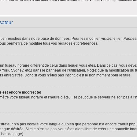
isateur
nt enregistrés dans notre base de données. Pour les modifier, visitez le lien
Panneau 
ous permettra de modifier tous vos réglages et préférences.
ur un fuseau horaire différent de celui dans lequel vous êtes. Dans ce cas, vous dev
 York, Sydney, etc.) dans le panneau de l’utilisateur. Notez que la modification du
s enregistrés. Donc si vous n’êtes pas inscrit, c’est le bon moment pour le faire.
e est encore incorrecte!
étré votre fuseau horaire et l’heure d’été, il se peut que le serveur ne soit pas à 
istrateur n’a pas installé votre langue ou bien que personne n’a encore traduit p
langue désirée. Si elle n’existe pas, vous êtes alors libre de créer une nouvelle tra
n bas de page).