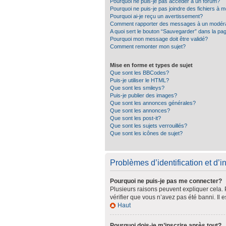
Pourquoi ne puis-je pas accéder à un forum?
Pourquoi ne puis-je pas joindre des fichiers à
Pourquoi ai-je reçu un avertissement?
Comment rapporter des messages à un modér
A quoi sert le bouton “Sauvegarder” dans la p
Pourquoi mon message doit être validé?
Comment remonter mon sujet?
Mise en forme et types de sujet
Que sont les BBCodes?
Puis-je utiliser le HTML?
Que sont les smileys?
Puis-je publier des images?
Que sont les annonces générales?
Que sont les annonces?
Que sont les post-it?
Que sont les sujets verrouillés?
Que sont les icônes de sujet?
Problèmes d’identification et d’in
Pourquoi ne puis-je pas me connecter?
Plusieurs raisons peuvent expliquer cela. P
vérifier que vous n’avez pas été banni. Il e
Haut
Pourquoi dois-je m’inscrire après tout?