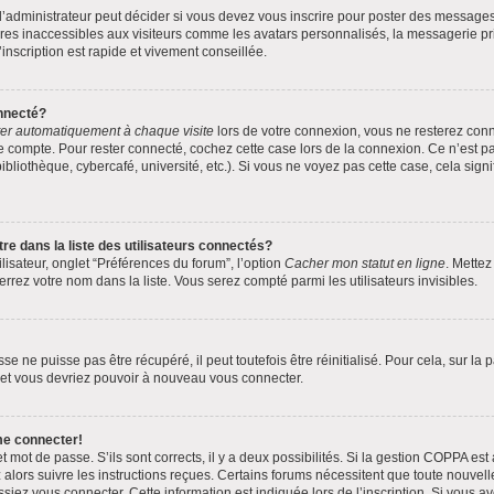
administrateur peut décider si vous devez vous inscrire pour poster des messages. 
res inaccessibles aux visiteurs comme les avatars personnalisés, la messagerie pri
inscription est rapide et vivement conseillée.
nnecté?
er automatiquement à chaque visite
lors de votre connexion, vous ne resterez co
e compte. Pour rester connecté, cochez cette case lors de la connexion. Ce n’est 
bliothèque, cybercafé, université, etc.). Si vous ne voyez pas cette case, cela signi
dans la liste des utilisateurs connectés?
lisateur, onglet “Préférences du forum”, l’option
Cacher mon statut en ligne
. Mettez
rrez votre nom dans la liste. Vous serez compté parmi les utilisateurs invisibles.
 ne puisse pas être récupéré, il peut toutefois être réinitialisé. Pour cela, sur la
s et vous devriez pouvoir à nouveau vous connecter.
me connecter!
et mot de passe. S’ils sont corrects, il y a deux possibilités. Si la gestion COPPA est
z alors suivre les instructions reçues. Certains forums nécessitent que toute nouvel
siez vous connecter. Cette information est indiquée lors de l’inscription. Si vous av