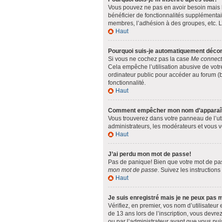
Vous pouvez ne pas en avoir besoin mais l’
bénéficier de fonctionnalités supplémentai
membres, l’adhésion à des groupes, etc. L’
Haut
Pourquoi suis-je automatiquement déco
Si vous ne cochez pas la case
Me connect
Cela empêche l’utilisation abusive de votr
ordinateur public pour accéder au forum (bi
fonctionnalité.
Haut
Comment empêcher mon nom d’apparaître 
Vous trouverez dans votre panneau de l’uti
administrateurs, les modérateurs et vous ve
Haut
J’ai perdu mon mot de passe!
Pas de panique! Bien que votre mot de passe
mon mot de passe
. Suivez les instruction
Haut
Je suis enregistré mais je ne peux pas 
Vérifiez, en premier, vos nom d’utilisateur 
de 13 ans lors de l’inscription, vous devre
ou par l’administrateur avant que vous puis