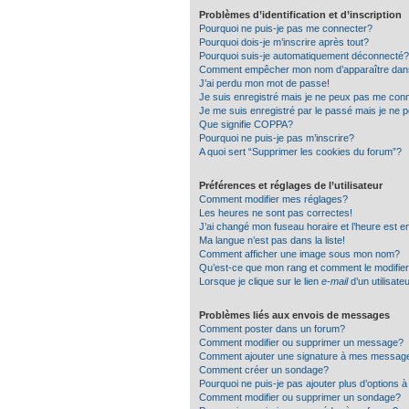
Problèmes d’identification et d’inscription
Pourquoi ne puis-je pas me connecter?
Pourquoi dois-je m’inscrire après tout?
Pourquoi suis-je automatiquement déconnecté?
Comment empêcher mon nom d’apparaître dans la
J’ai perdu mon mot de passe!
Je suis enregistré mais je ne peux pas me conn
Je me suis enregistré par le passé mais je ne 
Que signifie COPPA?
Pourquoi ne puis-je pas m’inscrire?
A quoi sert “Supprimer les cookies du forum”?
Préférences et réglages de l’utilisateur
Comment modifier mes réglages?
Les heures ne sont pas correctes!
J’ai changé mon fuseau horaire et l’heure est e
Ma langue n’est pas dans la liste!
Comment afficher une image sous mon nom?
Qu’est-ce que mon rang et comment le modifie
Lorsque je clique sur le lien
e-mail
d’un utilisat
Problèmes liés aux envois de messages
Comment poster dans un forum?
Comment modifier ou supprimer un message?
Comment ajouter une signature à mes messag
Comment créer un sondage?
Pourquoi ne puis-je pas ajouter plus d’options
Comment modifier ou supprimer un sondage?