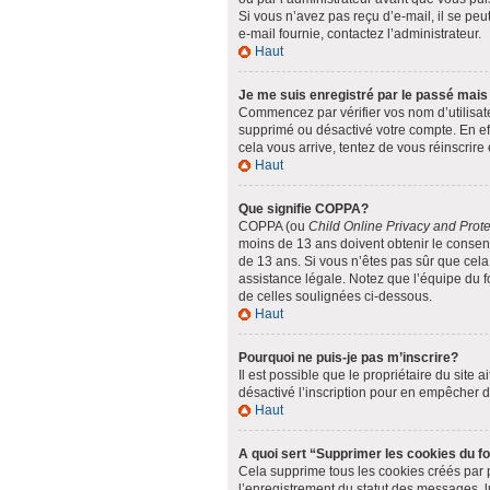
Si vous n’avez pas reçu d’e-mail, il se peut
e-mail fournie, contactez l’administrateur.
Haut
Je me suis enregistré par le passé mais
Commencez par vérifier vos nom d’utilisateu
supprimé ou désactivé votre compte. En effe
cela vous arrive, tentez de vous réinscrire 
Haut
Que signifie COPPA?
COPPA (ou
Child Online Privacy and Prote
moins de 13 ans doivent obtenir le conse
de 13 ans. Si vous n’êtes pas sûr que cela
assistance légale. Notez que l’équipe du fo
de celles soulignées ci-dessous.
Haut
Pourquoi ne puis-je pas m’inscrire?
Il est possible que le propriétaire du site a
désactivé l’inscription pour en empêcher 
Haut
A quoi sert “Supprimer les cookies du 
Cela supprime tous les cookies créés par ph
l’enregistrement du statut des messages, l