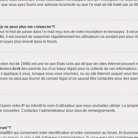
 que vous ayez fourni une adresse incorrecte ou que l’e-mail ait été traité par un fil
 je ne peux plus me connecter?!
r et mot de passe dans l’e-mail reçu lors de votre inscription et réessayez. Il est p
t, il est courant de supprimer régulièrement les utilisateurs ne postant pas pour ré
et soyez plus investi dans le forum.
ction Act
de 1998) est une loi aux Etats-Unis qui dit que les sites Internet pouvant 
ntement
écrit
des parents (ou d’un tuteur légal) pour la collecte de ces informations
 s’applique à vous, lorsque vous vous inscrivez, ou au site Internet auquel vous t
rum ne peut pas fournir de conseil légal et ne saurait être contactée pour des quest
it banni votre IP ou interdit le nom d’utilisateur que vous souhaitez utiliser. Le prop
de nouvelles. Contactez l’administrateur pour plus de renseignements.
forum”?
pBB3 qui conservent votre identification et votre connexion au forum. Ils fournisse
u ou non-lu, si cela a été activé par l’administrateur. Si vous avez des problèmes