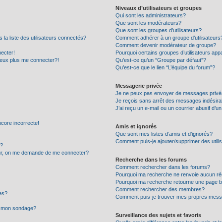
Niveaux d’utilisateurs et groupes
Qui sont les administrateurs?
Que sont les modérateurs?
Que sont les groupes d’utilisateurs?
 liste des utilisateurs connectés?
Comment adhérer à un groupe d’utilisateurs
Comment devenir modérateur de groupe?
ecter!
Pourquoi certains groupes d’utilisateurs app
peux plus me connecter?!
Qu’est-ce qu’un “Groupe par défaut”?
Qu’est-ce que le lien “L’équipe du forum”?
Messagerie privée
Je ne peux pas envoyer de messages privé
Je reçois sans arrêt des messages indésira
J’ai reçu un e-mail ou un courrier abusif d’un
ncore incorrecte!
Amis et ignorés
Que sont mes listes d’amis et d’ignorés?
Comment puis-je ajouter/supprimer des utilis
r?
eur, on me demande de me connecter?
Recherche dans les forums
Comment rechercher dans les forums?
Pourquoi ma recherche ne renvoie aucun ré
Pourquoi ma recherche retourne une page b
Comment rechercher des membres?
es?
Comment puis-je trouver mes propres mess
 à mon sondage?
Surveillance des sujets et favoris