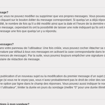
ssage?
eur, vous ne pouvez modifier ou supprimer que vos propres messages. Vous pouve
 cliquant sur le bouton
éditer
du message correspondant. Si quelqu’un a déjà répond
té, le nombre de fois qu’il a été modifié ainsi que la date et l’heure de la dernièr
 message, cependant ils ont la possibilité de laisser une note indiquant qu’ils ont
 message une fois que quelqu’un y a répondu.
messages?
ns votre panneau de l’utilisateur. Une fois créée, vous pouvez cocher
Attacher sa 
nature par défaut à tous vos messages en activant la case correspondante dans le p
éférences de message
). Par la suite, vous pourrez toujours empêcher une signature
ulaire de rédaction de message.
la publication d’un nouveau sujet ou la modification du premier message d’un sujet (
e (si vous ne le voyez pas, vous n’avez probablement pas le droit de créer des son
ne option par ligne dans le champ des réponses. Vous pouvez aussi indiquer le no
 l’utilisateur”, limiter la durée en jours du sondage (mettre “0” pour une durée illimi
options à mon sondage?