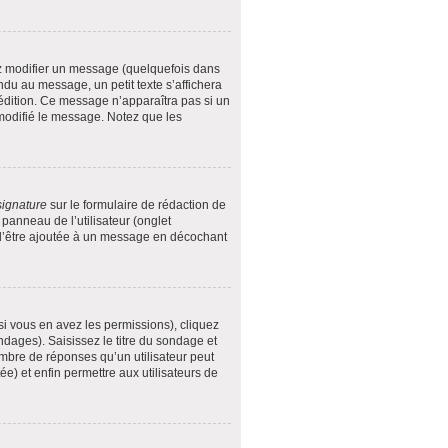
z modifier un message (quelquefois dans
u au message, un petit texte s’affichera
e édition. Ce message n’apparaîtra pas si un
 modifié le message. Notez que les
signature
sur le formulaire de rédaction de
anneau de l’utilisateur (onglet
 d’être ajoutée à un message en décochant
si vous en avez les permissions), cliquez
dages). Saisissez le titre du sondage et
mbre de réponses qu’un utilisateur peut
tée) et enfin permettre aux utilisateurs de