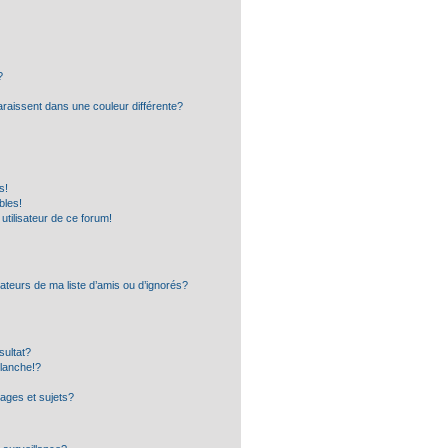
?
araissent dans une couleur différente?
s!
bles!
 utilisateur de ce forum!
ateurs de ma liste d’amis ou d’ignorés?
sultat?
lanche!?
ages et sujets?