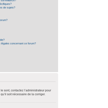
a surveillance?
écifiques?
es de sujets?
 forum?
ible?
s légales concernant ce forum?
le sont, contactez l’administrateur pour
qu’il soit nécessaire de la corriger.