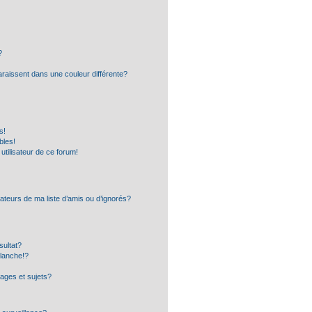
?
araissent dans une couleur différente?
s!
bles!
 utilisateur de ce forum!
ateurs de ma liste d’amis ou d’ignorés?
sultat?
lanche!?
ages et sujets?