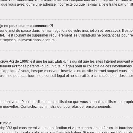
 que vous ayez fourni une adresse incorrecte ou que l’e-mail ait été traité par un fil
 je ne peux plus me connecter?!
r et mot de passe dans l’e-mail reçu lors de votre inscription et réessayez. Il est p
t, il est courant de supprimer régulièrement les utilisateurs ne postant pas pour ré
et soyez plus investi dans le forum.
ction Act
de 1998) est une loi aux Etats-Unis qui dit que les sites Internet pouvant 
ntement
écrit
des parents (ou d’un tuteur légal) pour la collecte de ces informations
 s’applique à vous, lorsque vous vous inscrivez, ou au site Internet auquel vous t
rum ne peut pas fournir de conseil légal et ne saurait être contactée pour des quest
it banni votre IP ou interdit le nom d’utilisateur que vous souhaitez utiliser. Le prop
de nouvelles. Contactez l’administrateur pour plus de renseignements.
forum”?
pBB3 qui conservent votre identification et votre connexion au forum. Ils fournisse
u ou non-lu, si cela a été activé par l’administrateur. Si vous avez des problèmes