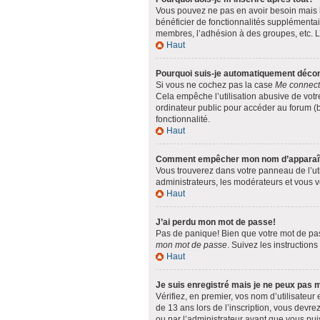
Vous pouvez ne pas en avoir besoin mais l’
bénéficier de fonctionnalités supplémentai
membres, l’adhésion à des groupes, etc. L’
Haut
Pourquoi suis-je automatiquement déco
Si vous ne cochez pas la case
Me connect
Cela empêche l’utilisation abusive de votr
ordinateur public pour accéder au forum (bi
fonctionnalité.
Haut
Comment empêcher mon nom d’apparaître 
Vous trouverez dans votre panneau de l’uti
administrateurs, les modérateurs et vous ve
Haut
J’ai perdu mon mot de passe!
Pas de panique! Bien que votre mot de passe
mon mot de passe
. Suivez les instruction
Haut
Je suis enregistré mais je ne peux pas 
Vérifiez, en premier, vos nom d’utilisateur 
de 13 ans lors de l’inscription, vous devre
ou par l’administrateur avant que vous puis