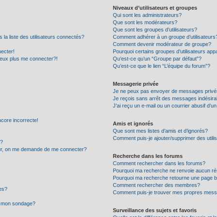
Niveaux d’utilisateurs et groupes
Qui sont les administrateurs?
Que sont les modérateurs?
Que sont les groupes d’utilisateurs?
 liste des utilisateurs connectés?
Comment adhérer à un groupe d’utilisateurs
Comment devenir modérateur de groupe?
ecter!
Pourquoi certains groupes d’utilisateurs app
peux plus me connecter?!
Qu’est-ce qu’un “Groupe par défaut”?
Qu’est-ce que le lien “L’équipe du forum”?
Messagerie privée
Je ne peux pas envoyer de messages privé
Je reçois sans arrêt des messages indésira
J’ai reçu un e-mail ou un courrier abusif d’un
ncore incorrecte!
Amis et ignorés
Que sont mes listes d’amis et d’ignorés?
Comment puis-je ajouter/supprimer des utilis
r?
eur, on me demande de me connecter?
Recherche dans les forums
Comment rechercher dans les forums?
Pourquoi ma recherche ne renvoie aucun ré
Pourquoi ma recherche retourne une page b
Comment rechercher des membres?
es?
Comment puis-je trouver mes propres mess
 à mon sondage?
Surveillance des sujets et favoris