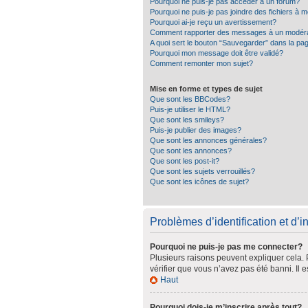
Pourquoi ne puis-je pas accéder à un forum?
Pourquoi ne puis-je pas joindre des fichiers à
Pourquoi ai-je reçu un avertissement?
Comment rapporter des messages à un modér
A quoi sert le bouton “Sauvegarder” dans la p
Pourquoi mon message doit être validé?
Comment remonter mon sujet?
Mise en forme et types de sujet
Que sont les BBCodes?
Puis-je utiliser le HTML?
Que sont les smileys?
Puis-je publier des images?
Que sont les annonces générales?
Que sont les annonces?
Que sont les post-it?
Que sont les sujets verrouillés?
Que sont les icônes de sujet?
Problèmes d’identification et d’in
Pourquoi ne puis-je pas me connecter?
Plusieurs raisons peuvent expliquer cela. P
vérifier que vous n’avez pas été banni. Il e
Haut
Pourquoi dois-je m’inscrire après tout?