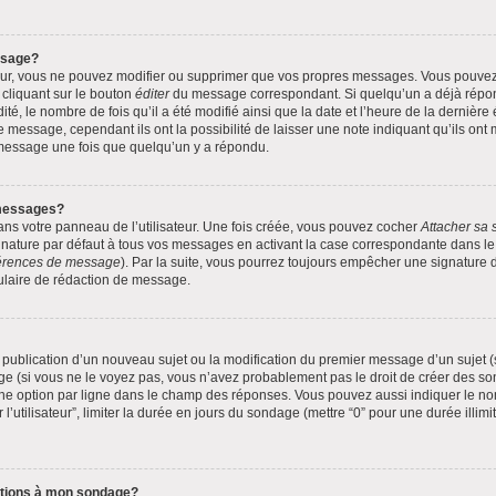
ssage?
eur, vous ne pouvez modifier ou supprimer que vos propres messages. Vous pouve
 cliquant sur le bouton
éditer
du message correspondant. Si quelqu’un a déjà répond
té, le nombre de fois qu’il a été modifié ainsi que la date et l’heure de la dernièr
 message, cependant ils ont la possibilité de laisser une note indiquant qu’ils ont
 message une fois que quelqu’un y a répondu.
messages?
ns votre panneau de l’utilisateur. Une fois créée, vous pouvez cocher
Attacher sa 
nature par défaut à tous vos messages en activant la case correspondante dans le p
éférences de message
). Par la suite, vous pourrez toujours empêcher une signature
ulaire de rédaction de message.
la publication d’un nouveau sujet ou la modification du premier message d’un sujet (
e (si vous ne le voyez pas, vous n’avez probablement pas le droit de créer des son
ne option par ligne dans le champ des réponses. Vous pouvez aussi indiquer le no
 l’utilisateur”, limiter la durée en jours du sondage (mettre “0” pour une durée illimi
options à mon sondage?