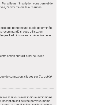
Par ailleurs, l’inscription vous permet de
vée, l’envoi d’e-mails aux autres
nnecté que pendant une durée déterminée.
pas recommandé si vous utilisez un
fie que l’administrateur a désactivé cette
 cette option sur
Oui
ainsi seuls les
 page de connexion, cliquez sur
J’ai oublié
 active et si vous avez indiqué avoir moins
le inscription soit activée par vous-même
ez reçu un e-mail, suivez ses instructions.