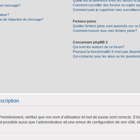
Quelle est la différence entre les favoris et l
Comment surveiller des forums ou sujets sp
 mon message?
Comment puis-je supprimer mes surveillanc
ateur?
age de rédaction de message?
Fichiers joints
Quelles fichiers joints sont autorisés sur ce
Comment trouver tous mes fichiers joints?
Concernant phpBB 3
Qui sont les auteurs de ce forum?
Pourquoi la fonctionnalité X n’est pas dispon
Qui contacter pour les abus ou les question
scription
remièrement, vérifiez que vos nom d’utilisateur et mot de passe sont corrects. S’ils 
st possible aussi que l’administrateur ait une erreur de configuration de son côté, et 