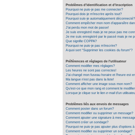
Problèmes d’identification et d’inscription
Pourquoi ne puis-je pas me connecter?
Pourquoi dois-je m’inscrire après tout?
Pourquoi suis-je automatiquement déconnecté?
Comment empêcher mon nom d’apparaître dans la
J’ai perdu mon mot de passe!
Je suis enregistré mais je ne peux pas me conn
Je me suis enregistré par le passé mais je ne 
Que signifie COPPA?
Pourquoi ne puis-je pas m’inscrire?
A quoi sert “Supprimer les cookies du forum”?
Préférences et réglages de l’utilisateur
Comment modifier mes réglages?
Les heures ne sont pas correctes!
J’ai changé mon fuseau horaire et l’heure est e
Ma langue n’est pas dans la liste!
Comment afficher une image sous mon nom?
Qu’est-ce que mon rang et comment le modifie
Lorsque je clique sur le lien
e-mail
d’un utilisat
Problèmes liés aux envois de messages
Comment poster dans un forum?
Comment modifier ou supprimer un message?
Comment ajouter une signature à mes messag
Comment créer un sondage?
Pourquoi ne puis-je pas ajouter plus d’options
Comment modifier ou supprimer un sondage?