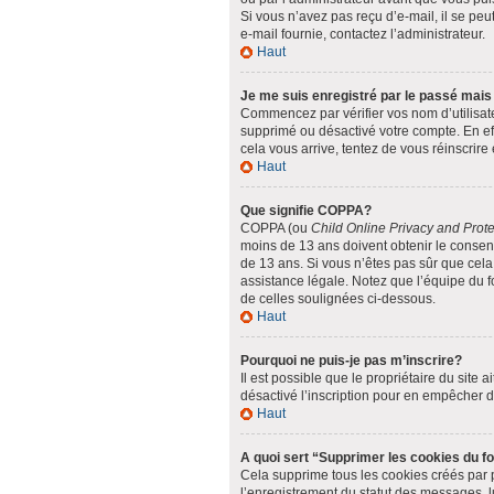
Si vous n’avez pas reçu d’e-mail, il se peut
e-mail fournie, contactez l’administrateur.
Haut
Je me suis enregistré par le passé mais
Commencez par vérifier vos nom d’utilisateu
supprimé ou désactivé votre compte. En effe
cela vous arrive, tentez de vous réinscrire 
Haut
Que signifie COPPA?
COPPA (ou
Child Online Privacy and Prote
moins de 13 ans doivent obtenir le conse
de 13 ans. Si vous n’êtes pas sûr que cela
assistance légale. Notez que l’équipe du fo
de celles soulignées ci-dessous.
Haut
Pourquoi ne puis-je pas m’inscrire?
Il est possible que le propriétaire du site a
désactivé l’inscription pour en empêcher 
Haut
A quoi sert “Supprimer les cookies du 
Cela supprime tous les cookies créés par ph
l’enregistrement du statut des messages, l