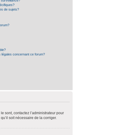
a surveillance?
écifiques?
es de sujets?
 forum?
ible?
s légales concernant ce forum?
le sont, contactez l’administrateur pour
qu’il soit nécessaire de la corriger.