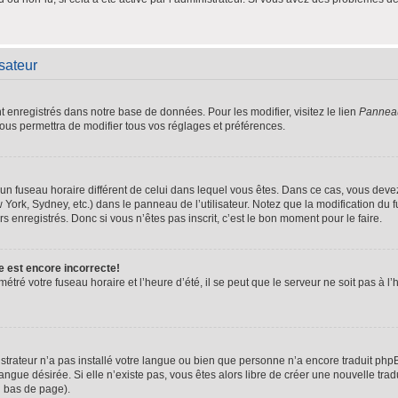
isateur
nt enregistrés dans notre base de données. Pour les modifier, visitez le lien
Panneau 
ous permettra de modifier tous vos réglages et préférences.
ur un fuseau horaire différent de celui dans lequel vous êtes. Dans ce cas, vous dev
 York, Sydney, etc.) dans le panneau de l’utilisateur. Notez que la modification du
s enregistrés. Donc si vous n’êtes pas inscrit, c’est le bon moment pour le faire.
e est encore incorrecte!
étré votre fuseau horaire et l’heure d’été, il se peut que le serveur ne soit pas à 
istrateur n’a pas installé votre langue ou bien que personne n’a encore traduit p
langue désirée. Si elle n’existe pas, vous êtes alors libre de créer une nouvelle tra
n bas de page).