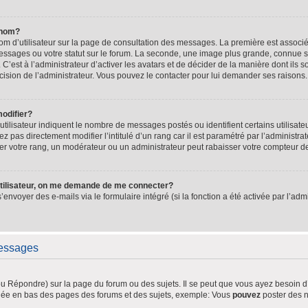
 nom?
om d’utilisateur sur la page de consultation des messages. La première est associé
essages ou votre statut sur le forum. La seconde, une image plus grande, connue 
 C’est à l’administrateur d’activer les avatars et de décider de la manière dont ils 
décision de l’administrateur. Vous pouvez le contacter pour lui demander ses raisons.
odifier?
tilisateur indiquent le nombre de messages postés ou identifient certains utilisate
 pas directement modifier l’intitulé d’un rang car il est paramétré par l’administr
r votre rang, un modérateur ou un administrateur peut rabaisser votre compteur 
tilisateur, on me demande de me connecter?
s’envoyer des e-mails via le formulaire intégré (si la fonction a été activée par l’a
messages
 Répondre) sur la page du forum ou des sujets. Il se peut que vous ayez besoin d’
ichée en bas des pages des forums et des sujets, exemple: Vous
pouvez
poster des 