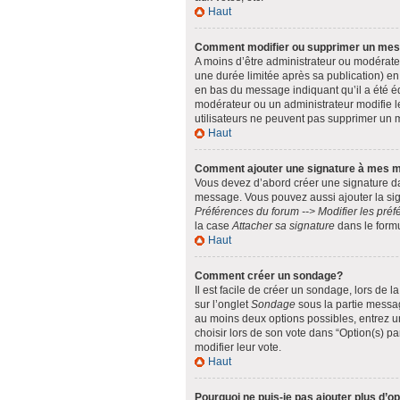
Haut
Comment modifier ou supprimer un me
A moins d’être administrateur ou modérat
une durée limitée après sa publication) en
en bas du message indiquant qu’il a été édi
modérateur ou un administrateur modifie le
utilisateurs ne peuvent pas supprimer un
Haut
Comment ajouter une signature à mes 
Vous devez d’abord créer une signature da
message. Vous pouvez aussi ajouter la sig
Préférences du forum --> Modifier les pr
la case
Attacher sa signature
dans le form
Haut
Comment créer un sondage?
Il est facile de créer un sondage, lors de 
sur l’onglet
Sondage
sous la partie messag
au moins deux options possibles, entrez u
choisir lors de son vote dans “Option(s) par
modifier leur vote.
Haut
Pourquoi ne puis-je pas ajouter plus d’