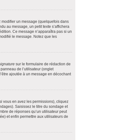
z modifier un message (quelquefois dans
u au message, un petit texte s’affichera
e édition. Ce message n’apparaîtra pas si un
 modifié le message. Notez que les
signature
sur le formulaire de rédaction de
anneau de l’utilisateur (onglet
 d’être ajoutée à un message en décochant
si vous en avez les permissions), cliquez
dages). Saisissez le titre du sondage et
mbre de réponses qu’un utilisateur peut
tée) et enfin permettre aux utilisateurs de