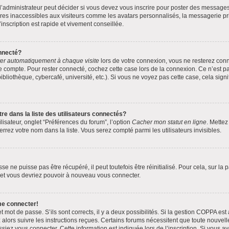
administrateur peut décider si vous devez vous inscrire pour poster des messages. 
res inaccessibles aux visiteurs comme les avatars personnalisés, la messagerie pri
inscription est rapide et vivement conseillée.
nnecté?
er automatiquement à chaque visite
lors de votre connexion, vous ne resterez co
e compte. Pour rester connecté, cochez cette case lors de la connexion. Ce n’est 
bliothèque, cybercafé, université, etc.). Si vous ne voyez pas cette case, cela signi
dans la liste des utilisateurs connectés?
lisateur, onglet “Préférences du forum”, l’option
Cacher mon statut en ligne
. Mettez
rrez votre nom dans la liste. Vous serez compté parmi les utilisateurs invisibles.
 ne puisse pas être récupéré, il peut toutefois être réinitialisé. Pour cela, sur la
s et vous devriez pouvoir à nouveau vous connecter.
me connecter!
et mot de passe. S’ils sont corrects, il y a deux possibilités. Si la gestion COPPA est
z alors suivre les instructions reçues. Certains forums nécessitent que toute nouvel
siez vous connecter. Cette information est indiquée lors de l’inscription. Si vous av