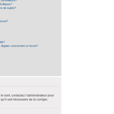
a surveillance?
écifiques?
es de sujets?
 forum?
ible?
s légales concernant ce forum?
le sont, contactez l’administrateur pour
qu’il soit nécessaire de la corriger.