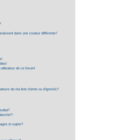
?
araissent dans une couleur différente?
s!
bles!
 utilisateur de ce forum!
ateurs de ma liste d’amis ou d’ignorés?
sultat?
lanche!?
ages et sujets?