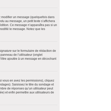
z modifier un message (quelquefois dans
u au message, un petit texte s’affichera
e édition. Ce message n’apparaîtra pas si un
 modifié le message. Notez que les
signature
sur le formulaire de rédaction de
anneau de l’utilisateur (onglet
 d’être ajoutée à un message en décochant
si vous en avez les permissions), cliquez
dages). Saisissez le titre du sondage et
mbre de réponses qu’un utilisateur peut
tée) et enfin permettre aux utilisateurs de