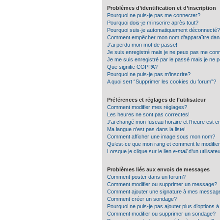
Problèmes d’identification et d’inscription
Pourquoi ne puis-je pas me connecter?
Pourquoi dois-je m’inscrire après tout?
Pourquoi suis-je automatiquement déconnecté?
Comment empêcher mon nom d’apparaître dans la
J’ai perdu mon mot de passe!
Je suis enregistré mais je ne peux pas me conn
Je me suis enregistré par le passé mais je ne 
Que signifie COPPA?
Pourquoi ne puis-je pas m’inscrire?
A quoi sert “Supprimer les cookies du forum”?
Préférences et réglages de l’utilisateur
Comment modifier mes réglages?
Les heures ne sont pas correctes!
J’ai changé mon fuseau horaire et l’heure est e
Ma langue n’est pas dans la liste!
Comment afficher une image sous mon nom?
Qu’est-ce que mon rang et comment le modifie
Lorsque je clique sur le lien
e-mail
d’un utilisat
Problèmes liés aux envois de messages
Comment poster dans un forum?
Comment modifier ou supprimer un message?
Comment ajouter une signature à mes messag
Comment créer un sondage?
Pourquoi ne puis-je pas ajouter plus d’options
Comment modifier ou supprimer un sondage?