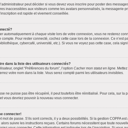
administrateur peut décider si vous devez vous inscrire pour poster des messages. 
res inaccessibles aux visiteurs comme les avatars personnalisés, la messagerie pri
inscription est rapide et vivement conseillée.
nnecté?
er automatiquement à chaque visite
lors de votre connexion, vous ne resterez co
e compte. Pour rester connecté, cochez cette case lors de la connexion. Ce n’est 
bliothèque, cybercafé, université, etc.). Si vous ne voyez pas cette case, cela signi
dans la liste des utilisateurs connectés?
lisateur, onglet “Préférences du forum”, l’option
Cacher mon statut en ligne
. Mettez
rrez votre nom dans la liste. Vous serez compté parmi les utilisateurs invisibles.
 ne puisse pas être récupéré, il peut toutefois être réinitialisé. Pour cela, sur la
s et vous devriez pouvoir à nouveau vous connecter.
me connecter!
et mot de passe. S’ils sont corrects, il y a deux possibilités. Si la gestion COPPA est
z alors suivre les instructions reçues. Certains forums nécessitent que toute nouvel
siez vous connecter. Cette information est indiquée lors de l’inscription. Si vous av