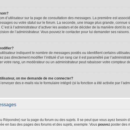
 nom?
om d’utilisateur sur la page de consultation des messages. La première est associé
essages ou votre statut sur le forum. La seconde, une image plus grande, connue 
 C’est à l’administrateur d’activer les avatars et de décider de la manière dont ils 
décision de l’administrateur. Vous pouvez le contacter pour lui demander ses raisons.
odifier?
tilisateur indiquent le nombre de messages postés ou identifient certains utilisate
 pas directement modifier l’intitulé d’un rang car il est paramétré par l’administr
r votre rang, un modérateur ou un administrateur peut rabaisser votre compteur 
tilisateur, on me demande de me connecter?
s’envoyer des e-mails via le formulaire intégré (si la fonction a été activée par l’a
messages
 Répondre) sur la page du forum ou des sujets. Il se peut que vous ayez besoin d’
ichée en bas des pages des forums et des sujets, exemple: Vous
pouvez
poster des 