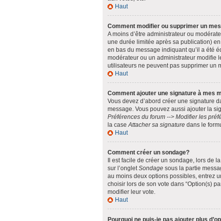
Haut
Comment modifier ou supprimer un me
A moins d’être administrateur ou modérat
une durée limitée après sa publication) en
en bas du message indiquant qu’il a été édi
modérateur ou un administrateur modifie le
utilisateurs ne peuvent pas supprimer un
Haut
Comment ajouter une signature à mes 
Vous devez d’abord créer une signature da
message. Vous pouvez aussi ajouter la sig
Préférences du forum --> Modifier les pr
la case
Attacher sa signature
dans le form
Haut
Comment créer un sondage?
Il est facile de créer un sondage, lors de 
sur l’onglet
Sondage
sous la partie messag
au moins deux options possibles, entrez u
choisir lors de son vote dans “Option(s) par
modifier leur vote.
Haut
Pourquoi ne puis-je pas ajouter plus d’