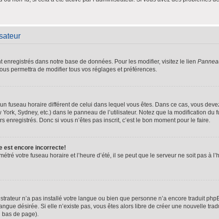
isateur
nt enregistrés dans notre base de données. Pour les modifier, visitez le lien
Panneau 
ous permettra de modifier tous vos réglages et préférences.
ur un fuseau horaire différent de celui dans lequel vous êtes. Dans ce cas, vous dev
 York, Sydney, etc.) dans le panneau de l’utilisateur. Notez que la modification du
s enregistrés. Donc si vous n’êtes pas inscrit, c’est le bon moment pour le faire.
e est encore incorrecte!
étré votre fuseau horaire et l’heure d’été, il se peut que le serveur ne soit pas à 
istrateur n’a pas installé votre langue ou bien que personne n’a encore traduit p
langue désirée. Si elle n’existe pas, vous êtes alors libre de créer une nouvelle tra
n bas de page).