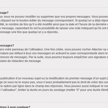
ssage?
eur, vous ne pouvez modifier ou supprimer que vos propres messages. Vous pouve
 cliquant sur le bouton
éditer
du message correspondant. Si quelqu’un a déjà répond
té, le nombre de fois qu’il a été modifié ainsi que la date et l’heure de la dernièr
 message, cependant ils ont la possibilité de laisser une note indiquant qu’ils ont
 message une fois que quelqu’un y a répondu.
messages?
ns votre panneau de l’utilisateur. Une fois créée, vous pouvez cocher
Attacher sa 
nature par défaut à tous vos messages en activant la case correspondante dans le p
éférences de message
). Par la suite, vous pourrez toujours empêcher une signature
ulaire de rédaction de message.
la publication d’un nouveau sujet ou la modification du premier message d’un sujet (
e (si vous ne le voyez pas, vous n’avez probablement pas le droit de créer des son
ne option par ligne dans le champ des réponses. Vous pouvez aussi indiquer le no
 l’utilisateur”, limiter la durée en jours du sondage (mettre “0” pour une durée illimi
options à mon sondage?