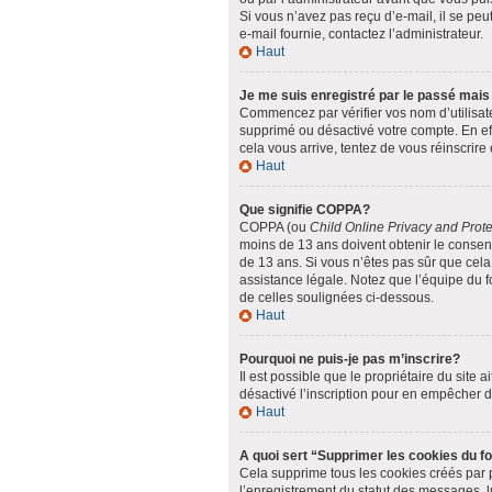
Si vous n’avez pas reçu d’e-mail, il se peut
e-mail fournie, contactez l’administrateur.
Haut
Je me suis enregistré par le passé mais
Commencez par vérifier vos nom d’utilisateu
supprimé ou désactivé votre compte. En effe
cela vous arrive, tentez de vous réinscrire 
Haut
Que signifie COPPA?
COPPA (ou
Child Online Privacy and Prote
moins de 13 ans doivent obtenir le conse
de 13 ans. Si vous n’êtes pas sûr que cela
assistance légale. Notez que l’équipe du fo
de celles soulignées ci-dessous.
Haut
Pourquoi ne puis-je pas m’inscrire?
Il est possible que le propriétaire du site a
désactivé l’inscription pour en empêcher 
Haut
A quoi sert “Supprimer les cookies du 
Cela supprime tous les cookies créés par ph
l’enregistrement du statut des messages, l