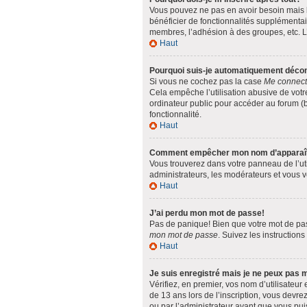
Vous pouvez ne pas en avoir besoin mais l’
bénéficier de fonctionnalités supplémentai
membres, l’adhésion à des groupes, etc. L’
Haut
Pourquoi suis-je automatiquement déco
Si vous ne cochez pas la case
Me connect
Cela empêche l’utilisation abusive de votr
ordinateur public pour accéder au forum (bi
fonctionnalité.
Haut
Comment empêcher mon nom d’apparaître 
Vous trouverez dans votre panneau de l’uti
administrateurs, les modérateurs et vous ve
Haut
J’ai perdu mon mot de passe!
Pas de panique! Bien que votre mot de passe
mon mot de passe
. Suivez les instruction
Haut
Je suis enregistré mais je ne peux pas 
Vérifiez, en premier, vos nom d’utilisateur 
de 13 ans lors de l’inscription, vous devre
ou par l’administrateur avant que vous puis