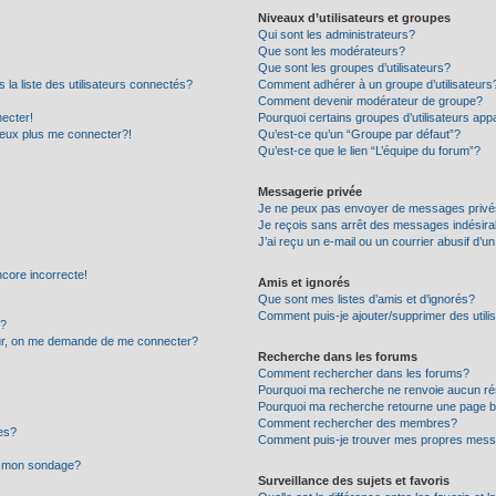
Niveaux d’utilisateurs et groupes
Qui sont les administrateurs?
Que sont les modérateurs?
Que sont les groupes d’utilisateurs?
 liste des utilisateurs connectés?
Comment adhérer à un groupe d’utilisateurs
Comment devenir modérateur de groupe?
ecter!
Pourquoi certains groupes d’utilisateurs app
peux plus me connecter?!
Qu’est-ce qu’un “Groupe par défaut”?
Qu’est-ce que le lien “L’équipe du forum”?
Messagerie privée
Je ne peux pas envoyer de messages privé
Je reçois sans arrêt des messages indésira
J’ai reçu un e-mail ou un courrier abusif d’un
ncore incorrecte!
Amis et ignorés
Que sont mes listes d’amis et d’ignorés?
Comment puis-je ajouter/supprimer des utilis
r?
eur, on me demande de me connecter?
Recherche dans les forums
Comment rechercher dans les forums?
Pourquoi ma recherche ne renvoie aucun ré
Pourquoi ma recherche retourne une page b
Comment rechercher des membres?
es?
Comment puis-je trouver mes propres mess
 à mon sondage?
Surveillance des sujets et favoris