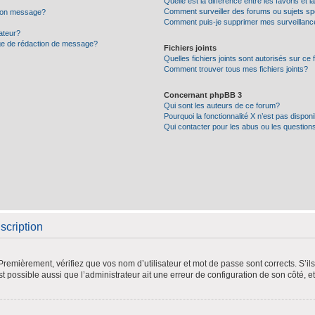
Quelle est la différence entre les favoris et l
Comment surveiller des forums ou sujets sp
 mon message?
Comment puis-je supprimer mes surveillanc
ateur?
age de rédaction de message?
Fichiers joints
Quelles fichiers joints sont autorisés sur ce
Comment trouver tous mes fichiers joints?
Concernant phpBB 3
Qui sont les auteurs de ce forum?
Pourquoi la fonctionnalité X n’est pas dispon
Qui contacter pour les abus ou les question
scription
remièrement, vérifiez que vos nom d’utilisateur et mot de passe sont corrects. S’ils 
st possible aussi que l’administrateur ait une erreur de configuration de son côté, et 