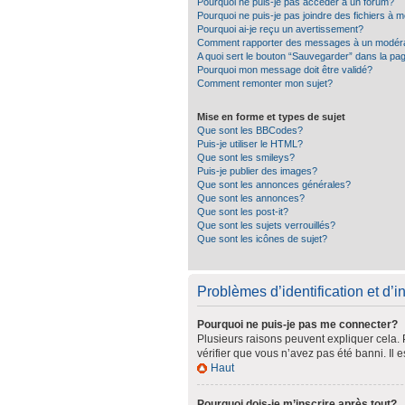
Pourquoi ne puis-je pas accéder à un forum?
Pourquoi ne puis-je pas joindre des fichiers à
Pourquoi ai-je reçu un avertissement?
Comment rapporter des messages à un modér
A quoi sert le bouton “Sauvegarder” dans la p
Pourquoi mon message doit être validé?
Comment remonter mon sujet?
Mise en forme et types de sujet
Que sont les BBCodes?
Puis-je utiliser le HTML?
Que sont les smileys?
Puis-je publier des images?
Que sont les annonces générales?
Que sont les annonces?
Que sont les post-it?
Que sont les sujets verrouillés?
Que sont les icônes de sujet?
Problèmes d’identification et d’in
Pourquoi ne puis-je pas me connecter?
Plusieurs raisons peuvent expliquer cela. P
vérifier que vous n’avez pas été banni. Il e
Haut
Pourquoi dois-je m’inscrire après tout?