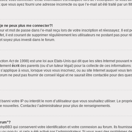
 que vous ayez fourni une adresse incorrecte ou que l’e-mail ait été traité par un fil
 je ne peux plus me connecter?!
r et mot de passe dans l’e-mail reçu lors de votre inscription et réessayez. Il est p
t, il est courant de supprimer régulièrement les utilisateurs ne postant pas pour ré
et soyez plus investi dans le forum.
ction Act
de 1998) est une loi aux Etats-Unis qui dit que les sites Internet pouvant 
ntement
écrit
des parents (ou d’un tuteur légal) pour la collecte de ces informations
 s’applique à vous, lorsque vous vous inscrivez, ou au site Internet auquel vous t
rum ne peut pas fournir de conseil légal et ne saurait être contactée pour des quest
it banni votre IP ou interdit le nom d’utilisateur que vous souhaitez utiliser. Le prop
de nouvelles. Contactez l’administrateur pour plus de renseignements.
forum”?
pBB3 qui conservent votre identification et votre connexion au forum. Ils fournisse
u ou non-lu, si cela a été activé par l’administrateur. Si vous avez des problèmes