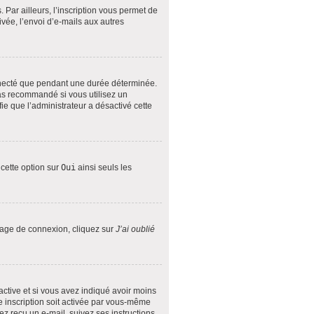
Par ailleurs, l’inscription vous permet de
vée, l’envoi d’e-mails aux autres
nnecté que pendant une durée déterminée.
pas recommandé si vous utilisez un
fie que l’administrateur a désactivé cette
 cette option sur
Oui
ainsi seuls les
 page de connexion, cliquez sur
J’ai oublié
 active et si vous avez indiqué avoir moins
le inscription soit activée par vous-même
ez reçu un e-mail, suivez ses instructions.