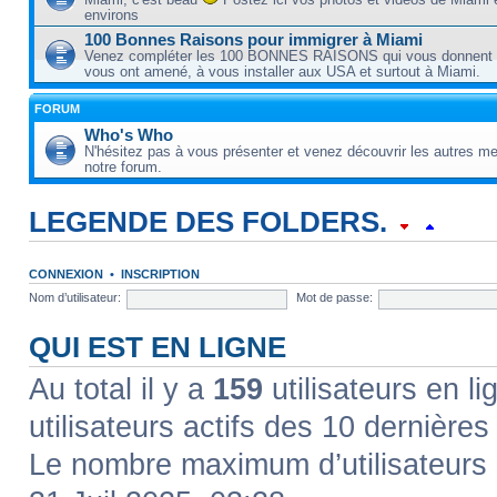
environs
100 Bonnes Raisons pour immigrer à Miami
Venez compléter les 100 BONNES RAISONS qui vous donnent e
vous ont amené, à vous installer aux USA et surtout à Miami.
FORUM
Who's Who
N'hésitez pas à vous présenter et venez découvrir les autres 
notre forum.
LEGENDE DES FOLDERS.
Forum lu
Forum fermé, lu
Forum avec sous-forum lu
CONNEXION
•
INSCRIPTION
Nom d’utilisateur:
Mot de passe:
Forum non lu
Forum fermé, non lu
Forum avec sous-forum non lu
QUI EST EN LIGNE
Forum lien
Sous-forum lu
Sous-forum non lu
Au total il y a
159
utilisateurs en li
utilisateurs actifs des 10 dernières
Le nombre maximum d’utilisateurs 