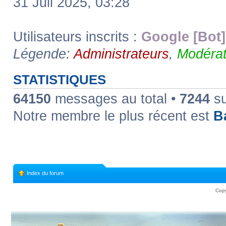
31 Juil 2025, 03:28
Utilisateurs inscrits :
Google [Bot]
Légende:
Administrateurs
,
Modérat
STATISTIQUES
64150
messages au total •
7244
su
Notre membre le plus récent est
B
Index du forum
Copy