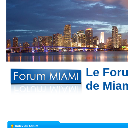
Le For
de Mia
Bon plans à Mi
appartement à Miami --- Partagez votre expé
Index du forum