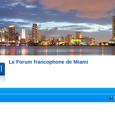
Le Forum francophone de Miami
--- Immobilier à Miami --- 
Miami --- Comment trouver un appartement à Miami --- Partagez votre expérience !