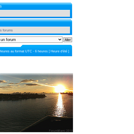
S
es forums
Heures au format UTC - 6 heures [ Heure d’été ]