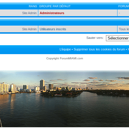
RANG
GROUPE PAR DÉFAUT
FORUM
Site Admin
Administrateurs
-
Site Admin
Utilisateurs inscrits
Tous l
Sauter vers:
L’équipe
•
Supprimer tous les cookies du forum
• 
Copyright ForumMIAMI.com