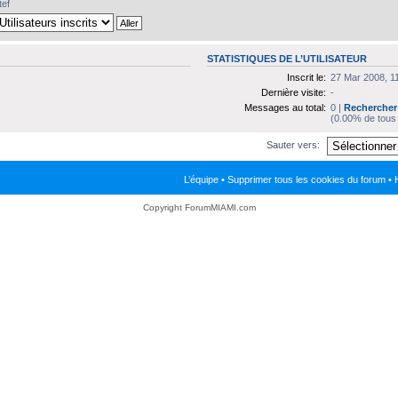
tef
STATISTIQUES DE L’UTILISATEUR
Inscrit le:
27 Mar 2008, 1
Dernière visite:
-
Messages au total:
0 |
Rechercher 
(0.00% de tous
Sauter vers:
L’équipe
•
Supprimer tous les cookies du forum
• 
Copyright ForumMIAMI.com