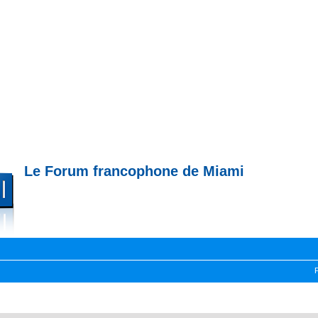
Le Forum francophone de Miami
--- Immobilier à Miami --- 
Miami --- Comment trouver un appartement à Miami --- Partagez votre expérience !