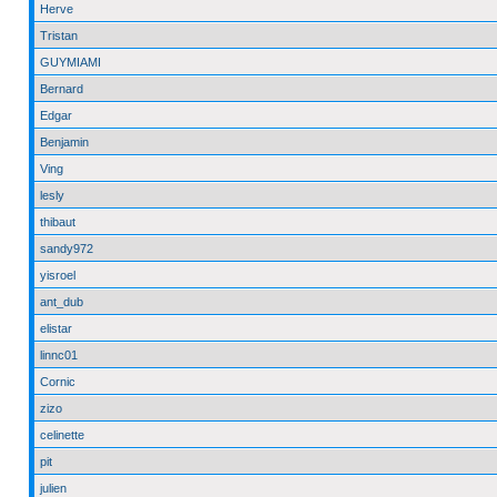
Herve
Tristan
GUYMIAMI
Bernard
Edgar
Benjamin
Ving
lesly
thibaut
sandy972
yisroel
ant_dub
elistar
linnc01
Cornic
zizo
celinette
pit
julien