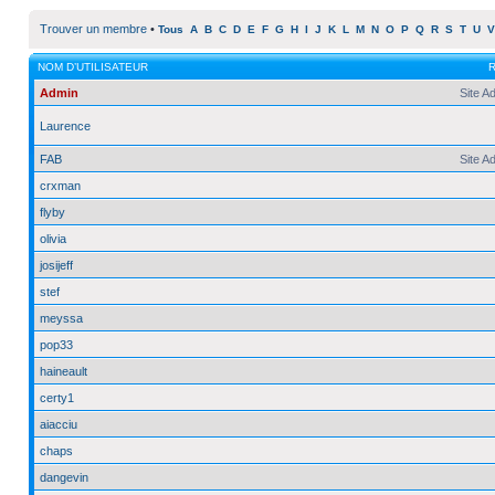
Trouver un membre
•
Tous
A
B
C
D
E
F
G
H
I
J
K
L
M
N
O
P
Q
R
S
T
U
V
NOM D’UTILISATEUR
Admin
Site A
Laurence
FAB
Site A
crxman
flyby
olivia
josijeff
stef
meyssa
pop33
haineault
certy1
aiacciu
chaps
dangevin