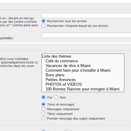
et un
-
devant un mot qui
Rechercher tous les termes
és par des
|
entre crochets
lisez un * comme joker pour
Rechercher n’importe lequel de ces termes
artielles.
el(s) vous souhaitez
 automatiquement inclus si
echercher dans les sous-
Oui
Non
Titres et messages
Messages uniquement
Titres uniquement
Premier message des sujets uniquement