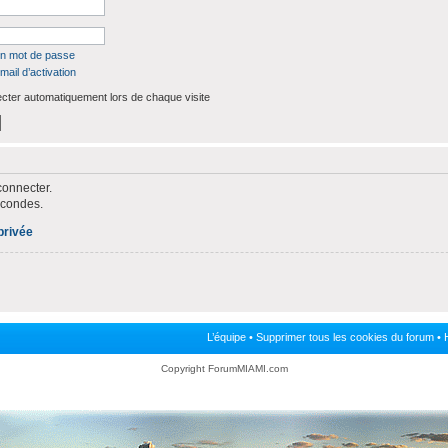
on mot de passe
mail d’activation
ter automatiquement lors de chaque visite
connecter.
econdes.
privée
L’équipe
•
Supprimer tous les cookies du forum
• 
Copyright ForumMIAMI.com