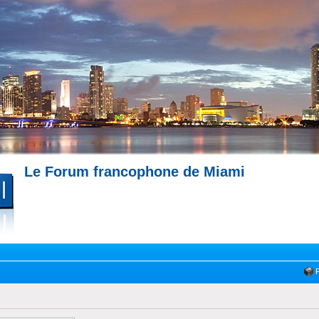
Le Forum francophone de Miami
--- Immobilier à Miami --- 
Miami --- Comment trouver un appartement à Miami --- Partagez votre expérience !