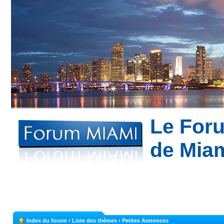
Le For
de Mia
Bon plans à Mi
appartement à Miami --- Partagez votre expé
Index du forum
‹
Liste des thèmes
‹
Petites Annonces