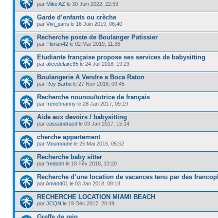
par
Mike AZ
le 30 Juin 2022, 22:59
Garde d’enfants ou crèche
par
Vivi_paris
le 16 Juin 2019, 06:40
Recherche poste de Boulanger Patissier
par
Florian42
le 02 Mar 2019, 11:36
Etudiante française propose ses services de babysitting
par
alicedelaire35
le 24 Juil 2018, 19:23
Boulangerie A Vendre a Boca Raton
par
Roy Barbu
le 27 Nov 2018, 09:45
Recherche nounou/tutrice de français
par
frenchnanny
le 28 Jan 2017, 09:19
Aide aux devoirs / babysitting
par
cassandracd
le 03 Jan 2017, 15:14
cherche appartement
par
Moumoune
le 25 Mai 2016, 05:52
Recherche baby sitter
par
fredsbh
le 18 Fév 2018, 13:20
Recherche d’une location de vacances tenu par des franco
par
Amand01
le 03 Jan 2018, 08:18
RECHERCHE LOCATION MIAMI BEACH
par
JCQN
le 19 Déc 2017, 20:49
Greffe de rein