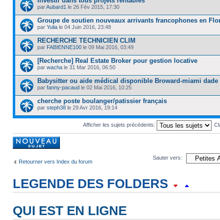
Investir dans tous projets rentables
par
Aubard1
le 26 Fév 2015, 17:30
Groupe de soutien nouveaux arrivants francophones en Flo
par
Yulia
le 04 Juin 2016, 23:48
RECHERCHE TECHNICIEN CLIM
par
FABIENNE100
le 09 Mai 2016, 03:49
[Recherche] Real Estate Broker pour gestion locative
par
wacha
le 31 Mar 2016, 06:50
Babysitter ou aide médical disponible Broward-miami dade
par
fanny-pacaud
le 02 Mai 2016, 10:25
cherche poste boulanger/patissier français
par
steph38
le 29 Avr 2016, 19:14
Afficher les sujets précédents:
Cl
Rédiger un
nouveau sujet
Sauter vers:
Retourner vers Index du forum
LEGENDE DES FOLDERS
Sujet lu
Sujet lu dans lequel j'ai posté
Sujet populaire lu dans lequel j
QUI EST EN LIGNE