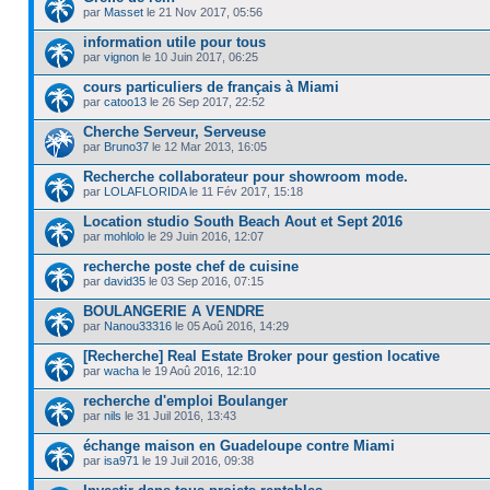
par
Masset
le 21 Nov 2017, 05:56
information utile pour tous
par
vignon
le 10 Juin 2017, 06:25
cours particuliers de français à Miami
par
catoo13
le 26 Sep 2017, 22:52
Cherche Serveur, Serveuse
par
Bruno37
le 12 Mar 2013, 16:05
Recherche collaborateur pour showroom mode.
par
LOLAFLORIDA
le 11 Fév 2017, 15:18
Location studio South Beach Aout et Sept 2016
par
mohlolo
le 29 Juin 2016, 12:07
recherche poste chef de cuisine
par
david35
le 03 Sep 2016, 07:15
BOULANGERIE A VENDRE
par
Nanou33316
le 05 Aoû 2016, 14:29
[Recherche] Real Estate Broker pour gestion locative
par
wacha
le 19 Aoû 2016, 12:10
recherche d'emploi Boulanger
par
nils
le 31 Juil 2016, 13:43
échange maison en Guadeloupe contre Miami
par
isa971
le 19 Juil 2016, 09:38