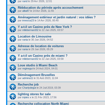
par
rand
le 29 Avr 2026, 12:01
Rééducation du périnée après accouchement
par
alita87
le 14 Avr 2026, 11:55
Aménagement extérieur et jardin naturel : vos idées ?
par
innessa23
le 14 Avr 2026, 00:40
Y a-t-il un Casino près de New York ?
par
mllebernard32
le 22 Jan 2025, 03:57
Location de Limousine
par
rania
le 30 Jan 2026, 04:52
Adresse de location de voitures
par
rania
le 29 Jan 2026, 05:29
Y a-t-il un Casino près de miami ?
par
mllebernard32
le 22 Jan 2025, 03:58
Loue studio à Miami Beach
par
reginegui
le 24 Aoû 2024, 04:01
Déménagement Bruxelles
par
admina11
le 31 Aoû 2023, 11:04
Recherche job
par
Charlydegut
le 24 Juil 2019, 03:39
lighting stores for sale
par
triples x
le 21 Fév 2023, 17:56
Recherche collocation North Miami