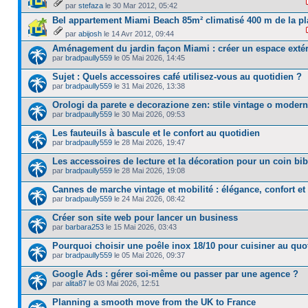
par
stefaza
le 30 Mar 2012, 05:42
Bel appartement Miami Beach 85m² climatisé 400 m de la pl
par
abijosh
le 14 Avr 2012, 09:44
Aménagement du jardin façon Miami : créer un espace extér
par
bradpaully559
le 05 Mai 2026, 14:45
Sujet : Quels accessoires café utilisez-vous au quotidien ?
par
bradpaully559
le 31 Mai 2026, 13:38
Orologi da parete e decorazione zen: stile vintage o moder
par
bradpaully559
le 30 Mai 2026, 09:53
Les fauteuils à bascule et le confort au quotidien
par
bradpaully559
le 28 Mai 2026, 19:47
Les accessoires de lecture et la décoration pour un coin bib
par
bradpaully559
le 28 Mai 2026, 19:08
Cannes de marche vintage et mobilité : élégance, confort et
par
bradpaully559
le 24 Mai 2026, 08:42
Créer son site web pour lancer un business
par
barbara253
le 15 Mai 2026, 03:43
Pourquoi choisir une poêle inox 18/10 pour cuisiner au quo
par
bradpaully559
le 05 Mai 2026, 09:37
Google Ads : gérer soi-même ou passer par une agence ?
par
alita87
le 03 Mai 2026, 12:51
Planning a smooth move from the UK to France