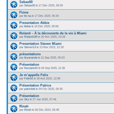
Sebas00
par
Sebas00
le 17 Déc 2025, 09:30
Fiona
par
fio-na
le 17 Déc 2025, 05:34
Presentation Abbie
par
Abbie
le 16 Déc 2025, 00:06
Roland – À la découverte de la vie à Miami
par
Roland189
le 20 Nov 2025, 23:28
Presentation Steven Miami
par
Steven13
le 13 Nov 2023, 12:18
présentations
par
Aryananda
le 11 Sep 2025, 05:03
Présentation
par
Nectaire42
le 04 Sep 2025, 11:38
Je m’appelle Felix
par
Felix92
le 30 Aoû 2025, 12:06
Présentation Patrice
par
patricleld
le 04 Fév 2025, 00:30
Présentation
par
Sky
le 27 Jan 2025, 07:46
Rinah
par
Rinah
le 06 Déc 2024, 00:48