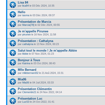
Lisa 84
par
lisa84
le 03 Déc 2024, 10:35
Hello
par
tasma
le 03 Déc 2024, 09:37
Présentation de Marcia
par
Marcia[78]
le 02 Déc 2024, 00:55
Je m'appelle Pirunee
par
pirunee
le 16 Nov 2024, 11:58
Présentation : Cathalyna
par
cathalyna
le 13 Nov 2024, 00:23
Salut tout le monde ! Je m'appelle Abbie
par
Abbie
le 07 Nov 2024, 01:23
Bonjour à Tous
par
Katrina
le 03 Oct 2024, 08:43
Mlle Bernard
par
mllebernard32
le 21 Aoû 2024, 15:31
Mia06
par
Mia06
le 04 Juil 2024, 03:33
Présentation Clémentin
par
Clementin21
le 24 Nov 2022, 04:14
Présentation Luc
par
Luc53
le 24 Oct 2022, 01:41