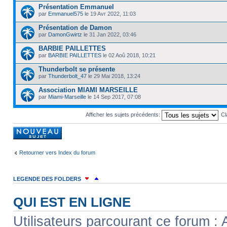
Présentation Emmanuel
par
Emmanuel575
le 19 Avr 2022, 11:03
Présentation de Damon
par
DamonGwirtz
le 31 Jan 2022, 03:46
BARBIE PAILLETTES
par
BARBIE PAILLETTES
le 02 Aoû 2018, 10:21
Thunderbolt se présente
par
Thunderbolt_47
le 29 Mai 2018, 13:24
Association MIAMI MARSEILLE
par
Miami-Marseille
le 14 Sep 2017, 07:08
Afficher les sujets précédents:
Cl
Rédiger un
nouveau sujet
Retourner vers Index du forum
LEGENDE DES FOLDERS
Sujet lu
Sujet lu dans lequel j'ai posté
Sujet populaire lu dans lequel j
QUI EST EN LIGNE
Sujet populaire lu
Sujet lu fermé
Sujet lu fermé dans lequel j'ai posté
Utilisateurs parcourant ce forum : Au