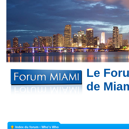
Le For
de Mia
Bon plans à Mi
appartement à Miami --- Partagez votre expé
Index du forum
‹
Who's Who