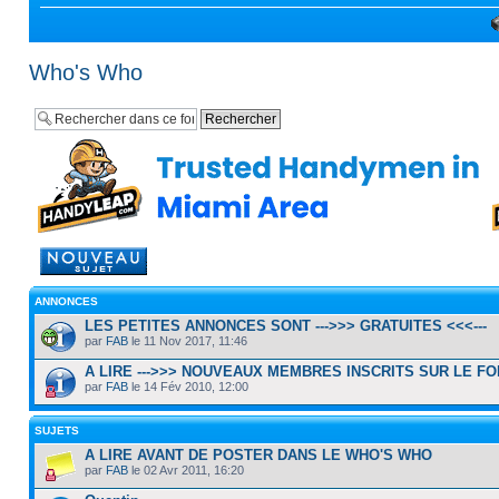
Who's Who
Rédiger un nouveau
sujet
ANNONCES
LES PETITES ANNONCES SONT --->>> GRATUITES <<<---
par
FAB
le 11 Nov 2017, 11:46
A LIRE --->>> NOUVEAUX MEMBRES INSCRITS SUR LE F
par
FAB
le 14 Fév 2010, 12:00
SUJETS
A LIRE AVANT DE POSTER DANS LE WHO'S WHO
par
FAB
le 02 Avr 2011, 16:20