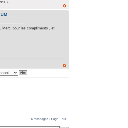
bles. »
RUM
. Merci pour les compliments , et
6 messages • Page
1
sur
1