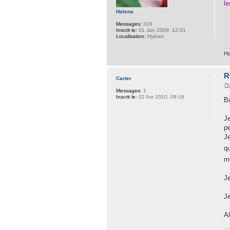
le
Helena
Messages:
316
Inscrit le:
01 Jan 2009, 12:01
Localisation:
Hyères
He
R
Carter
Messages:
1
Inscrit le:
02 Avr 2010, 09:16
Bo
Je
pe
Je
qu
mo
Je
J
A