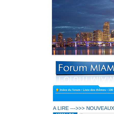
Index du forum
‹
Liste des thèmes
‹
100
A LIRE --->>> NOUVEA
Sujet verrouillé