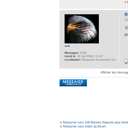
« 
R
7
p
seb
Messages:
4330
Inscrit le:
19 Juil 2008, 13:47
Localisation:
Royaume de porcinet 1er
Afficher les messa
Sujet verrouillé
Retourner vers 100 Bonnes Raisons pour immi
Retourner vers Index du forum