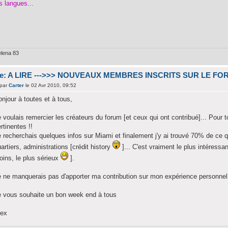
s langues...
lena 83
e: A LIRE --->>> NOUVEAUX MEMBRES INSCRITS SUR LE FO
par
Carter
le 02 Avr 2010, 09:52
njour à toutes et à tous,
 voulais remercier les créateurs du forum [et ceux qui ont contribué]... Pour t
rtinentes !!
 recherchais quelques infos sur Miami et finalement j'y ai trouvé 70% de ce q
artiers, administrations [crédit history
]... C'est vraiment le plus intéressa
ins, le plus sérieux
].
 ne manquerais pas d'apporter ma contribution sur mon expérience personnel, 
e vous souhaite un bon week end à tous
lex