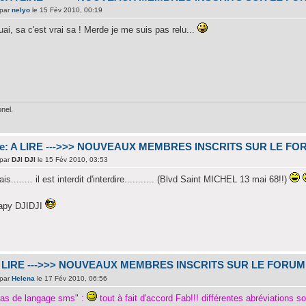
par
nelyo
le 15 Fév 2010, 00:19
ai, sa c'est vrai sa ! Merde je me suis pas relu...
onel.
e: A LIRE --->>> NOUVEAUX MEMBRES INSCRITS SUR LE FO
par
DJI DJI
le 15 Fév 2010, 03:53
is........ il est interdit d'interdire........... (Blvd Saint MICHEL 13 mai 68!!)
apy DJIDJI
 LIRE --->>> NOUVEAUX MEMBRES INSCRITS SUR LE FORUM
par
Helena
le 17 Fév 2010, 06:56
pas de langage sms" :
tout à fait d'accord Fab!!! différentes abréviations 