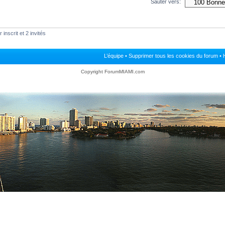
Sauter vers:
inscrit et 2 invités
L’équipe
•
Supprimer tous les cookies du forum
• 
Copyright ForumMIAMI.com