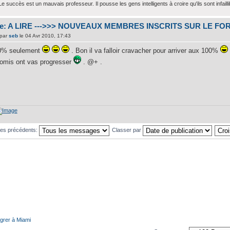
Le succès est un mauvais professeur. Il pousse les gens intelligents à croire qu'ils sont infailli
e: A LIRE --->>> NOUVEAUX MEMBRES INSCRITS SUR LE FO
par
seb
le 04 Avr 2010, 17:43
0% seulement
. Bon il va falloir cravacher pour arriver aux 100%
romis ont vas progresser
. @+ .
ges précédents:
Classer par
grer à Miami