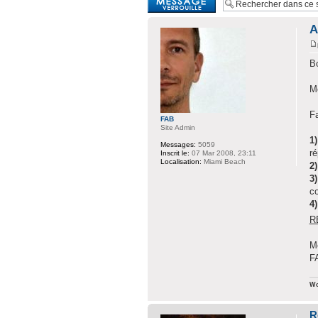
A
Bo
Me
Fa
FAB
Site Admin
1)
Messages:
5059
ré
Inscrit le:
07 Mar 2008, 23:11
Localisation:
Miami Beach
2)
3)
co
4)
RE
M
F
Wo
R