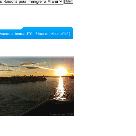
Heures au format UTC - 6 heures [ Heure d’été ]