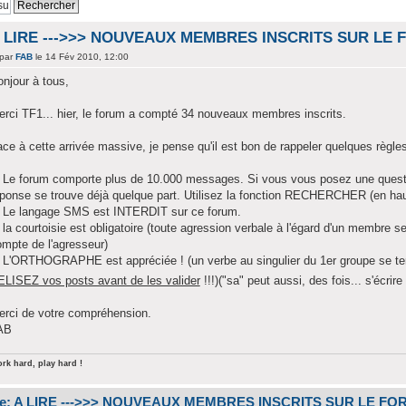
 LIRE --->>> NOUVEAUX MEMBRES INSCRITS SUR LE
par
FAB
le 14 Fév 2010, 12:00
njour à tous,
rci TF1... hier, le forum a compté 34 nouveaux membres inscrits.
ce à cette arrivée massive, je pense qu'il est bon de rappeler quelques règles
Le forum comporte plus de 10.000 messages. Si vous vous posez une questio
ponse se trouve déjà quelque part. Utilisez la fonction RECHERCHER (en haut
Le langage SMS est INTERDIT sur ce forum.
la courtoisie est obligatoire (toute agression verbale à l'égard d'un membre 
mpte de l'agresseur)
L'ORTHOGRAPHE est appréciée ! (un verbe au singulier du 1er groupe se ter
LISEZ vos posts avant de les valider
!!!)("sa" peut aussi, des fois... s'écrire
erci de votre compréhension.
AB
rk hard, play hard !
e: A LIRE --->>> NOUVEAUX MEMBRES INSCRITS SUR LE FO