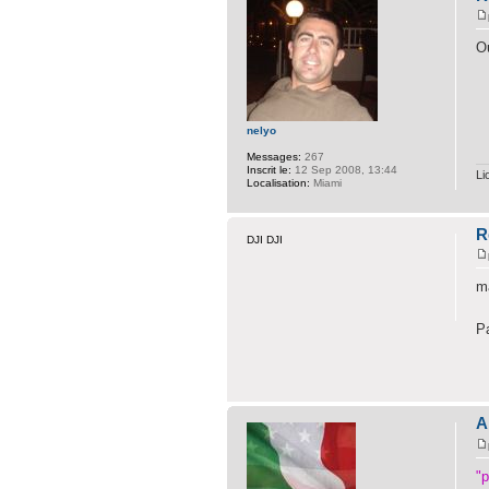
Ou
nelyo
Messages:
267
Inscrit le:
12 Sep 2008, 13:44
Li
Localisation:
Miami
R
DJI DJI
ma
P
A
"