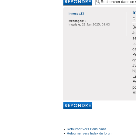
réponse
I
innessa23
Messages:
8
Inscrit le:
21 Jan 2025, 08:03
Bo
Je
s
Le
ca
Po
go
J'
bi
En
Es
po
Me
Rédiger une
réponse
Retourner vers Bons plans
Retourner vers Index du forum