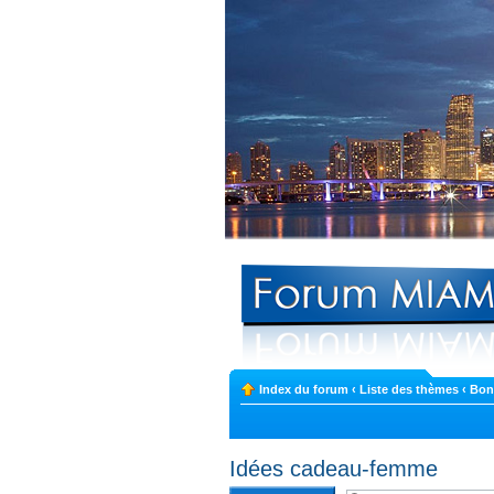
Index du forum
‹
Liste des thèmes
‹
Bon
Idées cadeau-femme
Rédiger une