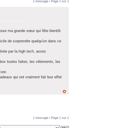
1 message • Page
1
sur
1
pour ma grande sœur qui fête bientôt
ficile de surprendre quelqu'un dans ce
tirée par la high tech, assez
box toutes faites, les vêtements, les
core.
deaux qui ont vraiment fait leur effet
1 message • Page
1
sur
1