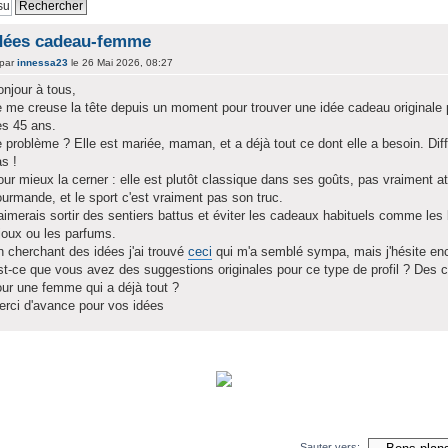
dées cadeau-femme
par
innessa23
le 26 Mai 2026, 08:27
njour à tous,
 me creuse la tête depuis un moment pour trouver une idée cadeau originale 
es 45 ans.
 problème ? Elle est mariée, maman, et a déjà tout ce dont elle a besoin. Dif
s !
ur mieux la cerner : elle est plutôt classique dans ses goûts, pas vraiment at
urmande, et le sport c'est vraiment pas son truc.
aimerais sortir des sentiers battus et éviter les cadeaux habituels comme les 
joux ou les parfums.
 cherchant des idées j'ai trouvé
ceci
qui m'a semblé sympa, mais j'hésite en
t-ce que vous avez des suggestions originales pour ce type de profil ? Des ca
ur une femme qui a déjà tout ?
rci d'avance pour vos idées
carsecurit.com
Sauter vers: