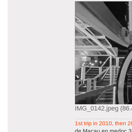
IMG_0142.jpeg (86.
1st trip in 2010, then
de Macau en medoc 3