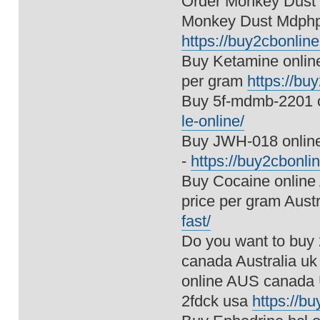
Order Monkey Dust 
Monkey Dust Mdphp 
https://buy2cbonline
Buy Ketamine online
per gram
https://bu
Buy 5f-mdmb-2201 o
le-online/
Buy JWH-018 online
-
https://buy2cbonli
Buy Cocaine online 
price per gram Aust
fast/
Do you want to buy 
canada Australia uk 
online AUS canada U
2fdck usa
https://b