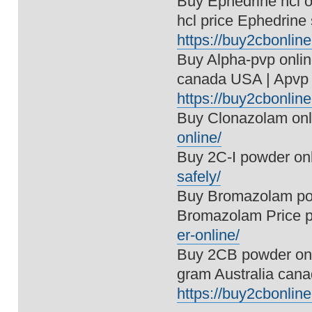
Buy Ephedrine hcl o
hcl price Ephedrine
https://buy2cbonline
Buy Alpha-pvp onlin
canada USA | Apvp p
https://buy2cbonlin
Buy Clonazolam onl
online/
Buy 2C-I powder onl
safely/
Buy Bromazolam pow
Bromazolam Price 
er-online/
Buy 2CB powder onli
gram Australia can
https://buy2cbonlin