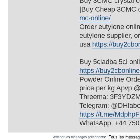
Buy 3CMC crystal o
|Buy Cheap 3CMC o
mc-online/
Order eutylone online
eutylone supplier, o
usa
https://buy2cbon
Buy 5cladba 5cl onli
https://buy2cbonline
Powder Online|Orde
price per kg Apvp 
Threema: 3F3YDZ
Telegram: @DHlab
https://t.me/Mdphp
WhatsApp: +44 75
Afficher les messages précédents: