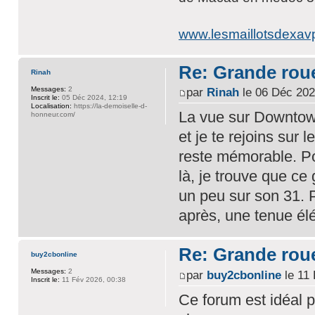
www.lesmaillotsdexavp
Re: Grande rou
Rinah
Messages:
2
par
Rinah
le 06 Déc 202
Inscrit le:
05 Déc 2024, 12:19
Localisation:
https://la-demoiselle-d-
La vue sur Downtown
honneur.com/
et je te rejoins sur
reste mémorable. Po
là, je trouve que c
un peu sur son 31. P
après, une tenue él
Re: Grande rou
buy2cbonline
Messages:
2
par
buy2cbonline
le 11 
Inscrit le:
11 Fév 2026, 00:38
Ce forum est idéal 