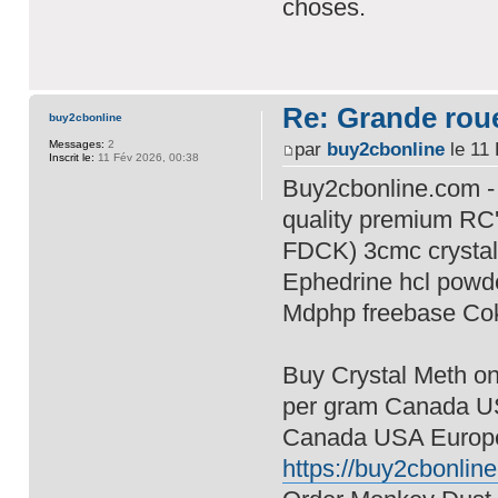
choses.
Re: Grande rou
buy2cbonline
Messages:
2
par
buy2cbonline
le 11 
Inscrit le:
11 Fév 2026, 00:38
Buy2cbonline.com - 
quality premium RC'
FDCK) 3cmc crysta
Ephedrine hcl powd
Mdphp freebase Co
Buy Crystal Meth onl
per gram Canada U
Canada USA Europe,
https://buy2cbonline