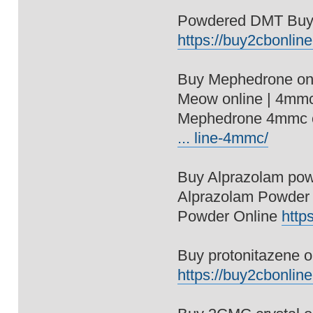
Powdered DMT Buy, 
https://buy2cbonline
Buy Mephedrone on
Meow online | 4mmc
Mephedrone 4mmc o
... line-4mmc/
Buy Alprazolam pow
Alprazolam Powder 
Powder Online
http
Buy protonitazene o
https://buy2cbonline