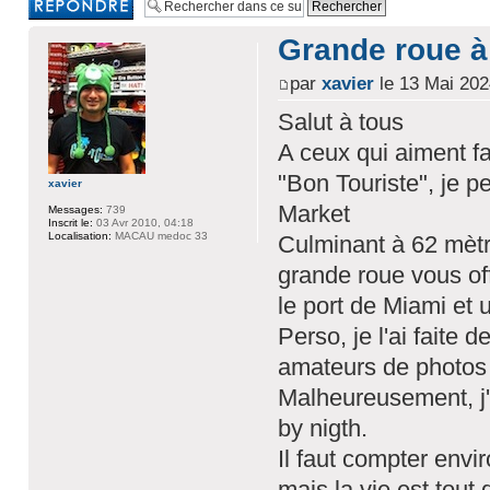
réponse
Grande roue à
par
xavier
le 13 Mai 202
Salut à tous
A ceux qui aiment 
"Bon Touriste", je p
xavier
Market
Messages:
739
Inscrit le:
03 Avr 2010, 04:18
Localisation:
MACAU medoc 33
Culminant à 62 mètre
grande roue vous o
le port de Miami et 
Perso, je l'ai faite 
amateurs de photos
Malheureusement, j'
by nigth.
Il faut compter envi
mais la vie est tout