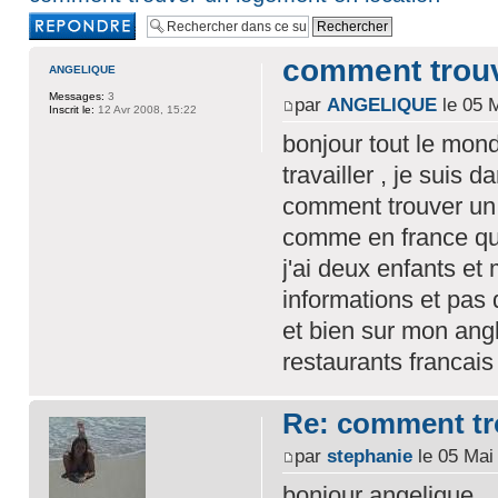
Rédiger une
réponse
comment trouv
ANGELIQUE
Messages:
3
par
ANGELIQUE
le 05 M
Inscrit le:
12 Avr 2008, 15:22
bonjour tout le mond
travailler , je suis 
comment trouver un 
comme en france que
j'ai deux enfants e
informations et pas
et bien sur mon angl
restaurants francai
Re: comment tr
par
stephanie
le 05 Mai
bonjour angelique,