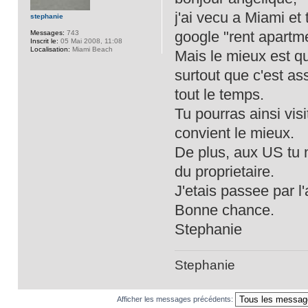
j'ai vecu a Miami et
stephanie
google "rent apartm
Messages:
743
Inscrit le:
05 Mai 2008, 11:08
Localisation:
Miami Beach
Mais le mieux est q
surtout que c'est as
tout le temps.
Tu pourras ainsi visi
convient le mieux.
De plus, aux US tu n
du proprietaire.
J'etais passee par l
Bonne chance.
Stephanie
Stephanie
Afficher les messages précédents: