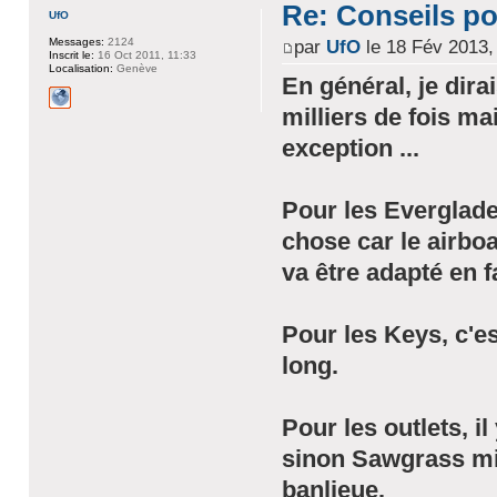
Re: Conseils p
UfO
Messages:
2124
par
UfO
le 18 Fév 2013,
Inscrit le:
16 Oct 2011, 11:33
Localisation:
Genève
En général, je dira
milliers de fois m
exception ...
Pour les Everglade
chose car le airboa
va être adapté en f
Pour les Keys, c'e
long.
Pour les outlets, il
sinon Sawgrass mil
banlieue.