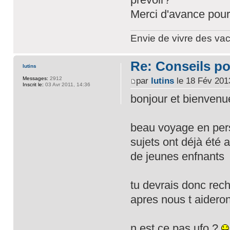
Merci d'avance pour
Envie de vivre des vac
Re: Conseils p
lutins
Messages:
2912
par
lutins
le 18 Fév 201
Inscrit le:
03 Avr 2011, 14:36
bonjour et bienven
beau voyage en pers
sujets ont déjà été
de jeunes enfnants
tu devrais donc rech
apres nous t aidero
n est ce pas ufo ?