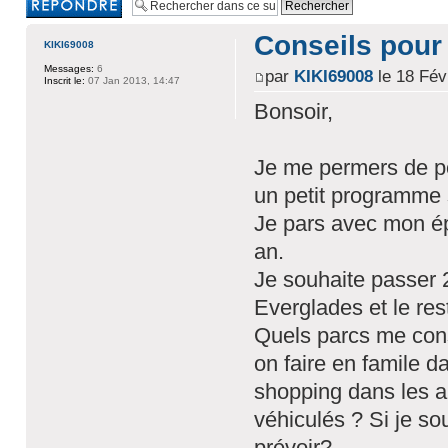
réponse
Conseils pour
KIKI69008
Messages:
6
par
KIKI69008
le 18 Fév
Inscrit le:
07 Jan 2013, 14:47
Bonsoir,
Je me permers de post
un petit programme 
Je pars avec mon ép
an.
Je souhaite passer 2
Everglades et le res
Quels parcs me cons
on faire en famile da
shopping dans les a
véhiculés ? Si je so
prévoir?