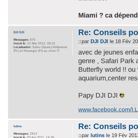
Miami ? ca dépend d
Re: Conseils p
DJI DJI
Messages:
870
par
DJI DJI
le 18 Fév 20
Inscrit le:
12 Mar 2012, 08:31
Localisation:
Salou (Spain),Hollywood
avec de jeunes enfa
(FL),et Hossegor (Fr) au choix !!!
genre , Safari Park
Butterfly world !! ou
aquarium,center res
Papy DJI DJI
www.facebook.com/I.L
Re: Conseils p
lutins
Messages:
2912
par
lutins
le 19 Fév 201
Inscrit le:
03 Avr 2011, 14:36