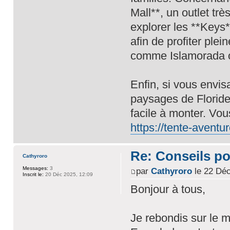
Mall**, un outlet tr
explorer les **Keys*
afin de profiter ple
comme Islamorada 
Enfin, si vous envis
paysages de Floride,
facile à monter. Vou
https://tente-aventu
Re: Conseils p
Cathyroro
Messages:
3
par
Cathyroro
le 22 Déc
Inscrit le:
20 Déc 2025, 12:09
Bonjour à tous,
Je rebondis sur le m