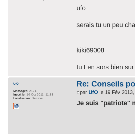
ufo
serais tu un peu ch
kiki69008
tu t en sors bien su
Re: Conseils p
UfO
Messages:
2124
par
UfO
le 19 Fév 2013,
Inscrit le:
16 Oct 2011, 11:33
Localisation:
Genève
Je suis "patriote" 