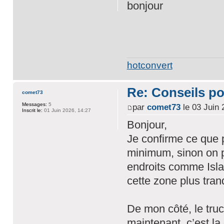
bonjour
hotconvert
Re: Conseils p
comet73
Messages:
5
par
comet73
le 03 Juin 
Inscrit le:
01 Juin 2026, 14:27
Bonjour,
Je confirme ce que 
minimum, sinon on p
endroits comme Isla
cette zone plus tra
De mon côté, le tru
maintenant, c’est l