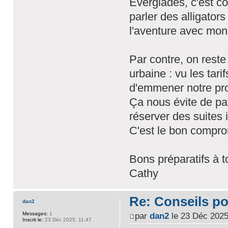
Everglades, c'est co
parler des alligators
l'aventure avec mon
Par contre, on rest
urbaine : vu les tari
d'emmener notre pr
Ça nous évite de pay
réserver des suites
C'est le bon comprom
Bons préparatifs à t
Cathy
Re: Conseils p
dan2
Messages:
1
par
dan2
le 23 Déc 2025
Inscrit le:
23 Déc 2025, 11:47