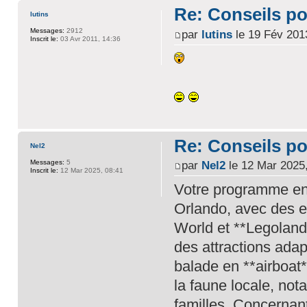
Re: Conseils p
lutins
Messages:
2912
par
lutins
le 19 Fév 201
Inscrit le:
03 Avr 2011, 14:36
Re: Conseils p
Nel2
Messages:
5
par
Nel2
le 12 Mar 2025,
Inscrit le:
12 Mar 2025, 08:41
Votre programme en 
Orlando, avec des 
World et **Legoland*
des attractions adap
balade en **airboat
la faune locale, not
familles. Concernant